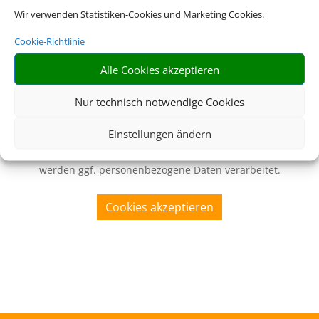
Wir verwenden Statistiken-Cookies und Marketing Cookies.
Cookie-Richtlinie
Alle Cookies akzeptieren
Nur technisch notwendige Cookies
Wir brauchen Ihre Einwilligung
Einstellungen ändern
Um diesen Inhalt darzustellen, aktivieren Sie bitte die Cookies. Es
werden ggf. personenbezogene Daten verarbeitet.
Cookies akzeptieren